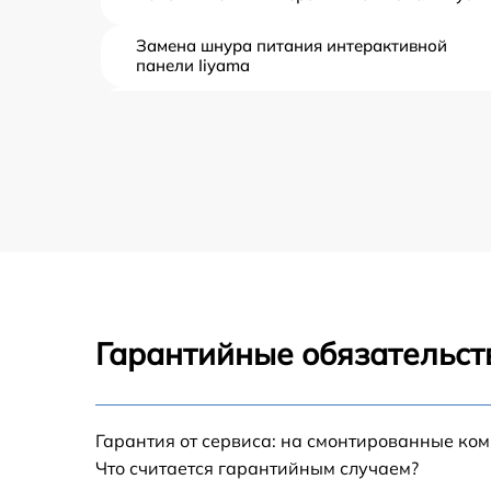
Замена шнура питания интерактивной
панели Iiyama
Замена датчиков интерактивной панели
Iiyama
Комплексная чистка интерактивной панели
Iiyama
Замена дисплея (экрана) интерактивной
панели Iiyama
Ремонт платы электроники интерактивной
панели Iiyama
Гарантийные обязательст
Устранение ошибок интерактивной панели
Iiyama
Гарантия от сервиса: на смонтированные ко
Что считается гарантийным случаем?