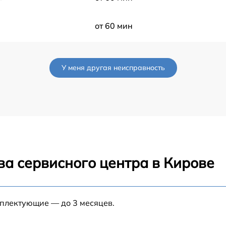
от 60 мин
от 60 мин
У меня другая неисправность
от 60 мин
от 60 мин
от 60 мин
ва сервисного центра в Кирове
от 60 мин
мплектующие — до 3 месяцев.