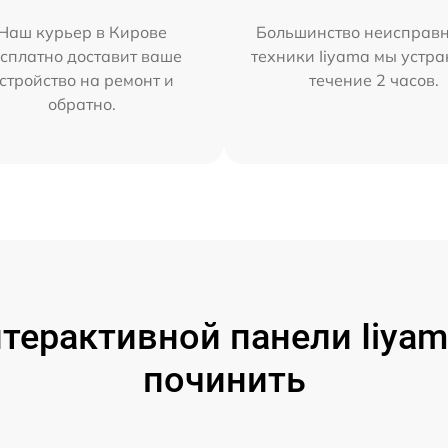
Наш курьер в Кирове
Большинство неисправн
сплатно доставит ваше
техники Iiyama мы устра
стройство на ремонт и
течение 2 часов.
обратно.
терактивной панели Iiyama
починить