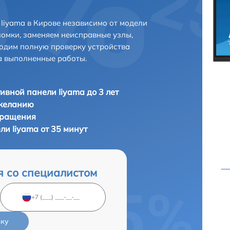
Iiyama в Кирове независимо от модели
ломки, заменяем неисправные узлы,
одим полную проверку устройства
а выполненные работы.
ивной панели Iiyama до 3 лет
 желанию
бращения
и Iiyama от 35 минут
я со специалистом
вку