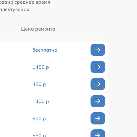
казано среднее время
мплектующих
Цена ремонта
бесплатно
1450 р
480 р
1400 р
600 р
550 р