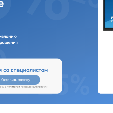
е
 желанию
бращения
я со специалистом
Оставить заявку
есь c
политикой конфиденциальности