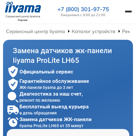
+7 (800) 301-97-75
Ежедневно с 9:00 до 21:00
Сервисный центр Iiyama
в
Кирове
Сервисный центр Iiyama
Каталог устройств
Ремо
Замена датчиков жк-панели
Iiyama ProLite LH65
Официальный сервис
Гарантийное обслуживание
ЖК-панели Iiyama до 3 лет
Диагностика за наш счет,
ремонт по желанию
Бесплатный выезд курьера
в день обращения
Замена датчиков ЖК-панели
Iiyama ProLite LH65 от 35 минут